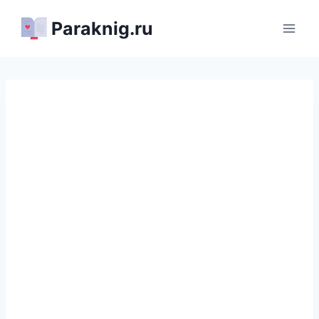
Перейти
Paraknig.ru
к
содержимому