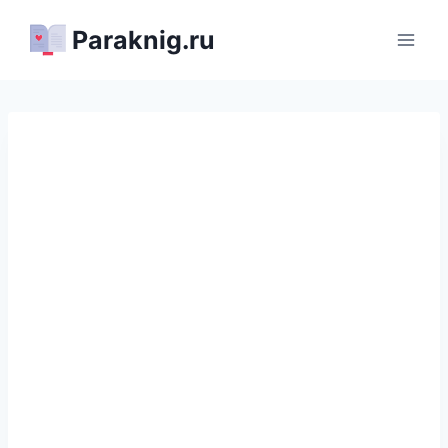
Перейти
Paraknig.ru
к
содержимому