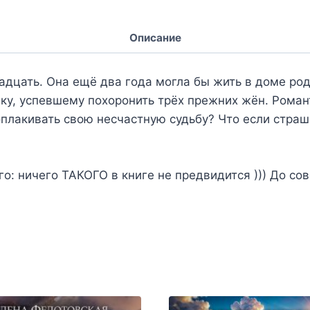
Описание
дцать. Она ещё два года могла бы жить в доме роди
веку, успевшему похоронить трёх прежних жён. Рома
 оплакивать свою несчастную судьбу? Что если стра
о: ничего ТАКОГО в книге не предвидится ))) До со