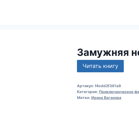
Замужняя н
Читать книгу
Артикул:
f4cdd2f361a9
Категория:
Приключенческое фэ
Метка:
Ирина Ваганова