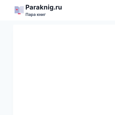
Перейти
Paraknig.ru
к
Пара книг
содержимому