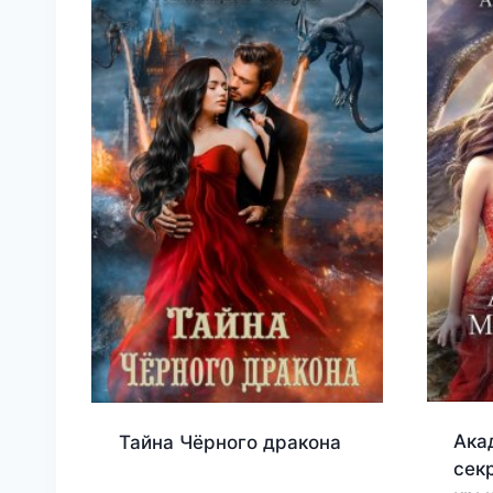
Ака
Тайна Чёрного дракона
сек