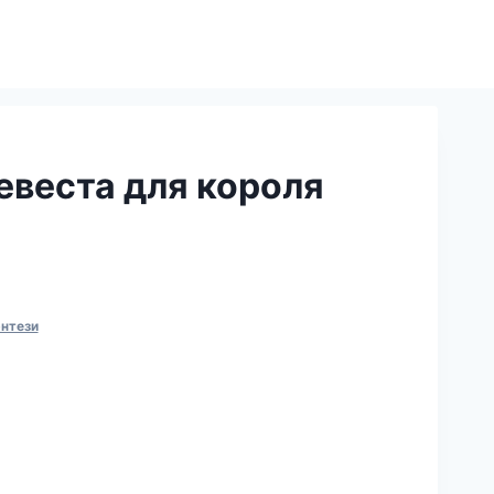
евеста для короля
нтези