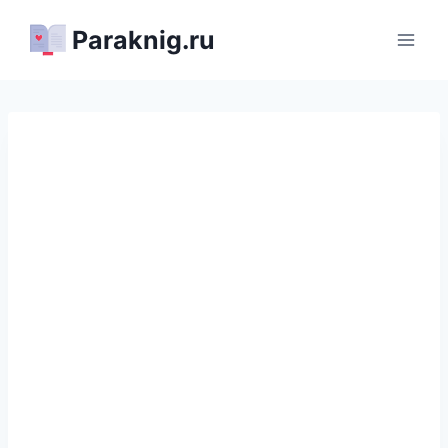
Перейти
Paraknig.ru
к
содержимому