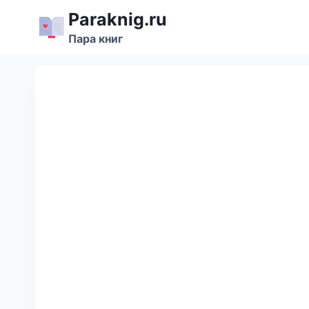
Перейти
Paraknig.ru
к
Пара книг
содержимому