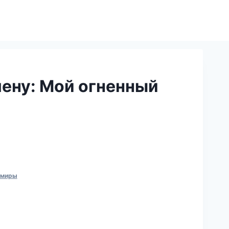
ену: Мой огненный
 миры