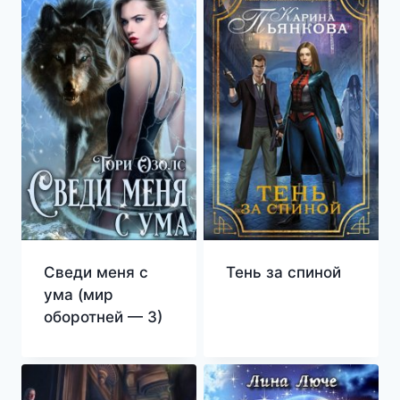
Сведи меня с
Тень за спиной
ума (мир
оборотней — 3)