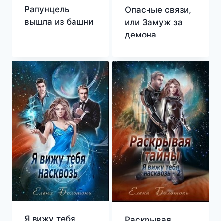
Рапунцель
Опасные связи,
вышла из башни
или Замуж за
демона
Я вижу тебя
Раскрывая