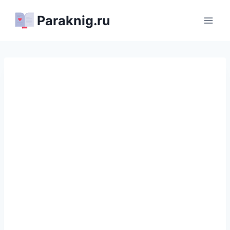
Перейти
Paraknig.ru
к
содержимому