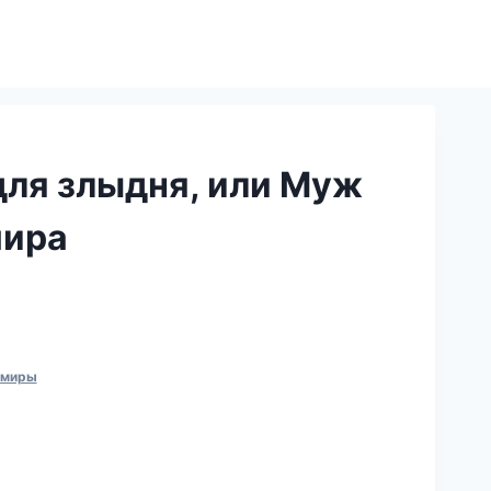
для злыдня, или Муж
мира
 миры