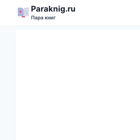
Перейти
Paraknig.ru
к
Пара книг
содержимому