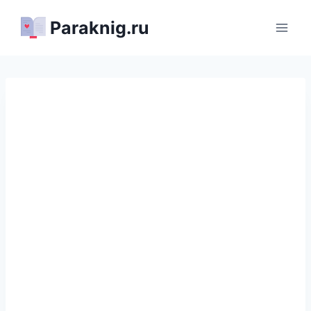
Перейти
Paraknig.ru
к
содержимому